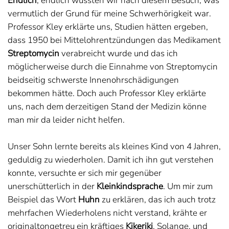
Endlich
, endlich wussten wir nach diesem Besuch, was
vermutlich der Grund für meine Schwerhörigkeit war.
Professor Kley erklärte uns, Studien hätten ergeben,
dass 1950 bei Mittelohrentzündungen das Medikament
Streptomycin
verabreicht wurde und das ich
möglicherweise durch die Einnahme von Streptomycin
beidseitig schwerste Innenohrschädigungen
bekommen hätte. Doch auch Professor Kley erklärte
uns, nach dem derzeitigen Stand der Medizin könne
man mir da leider nicht helfen.
Unser Sohn lernte bereits als kleines Kind von 4 Jahren,
geduldig zu wiederholen. Damit ich ihn gut verstehen
konnte, versuchte er sich mir gegenüber
unerschütterlich in der
Kleinkindsprache
. Um mir zum
Beispiel das Wort
Huhn
zu erklären, das ich auch trotz
mehrfachen Wiederholens nicht verstand, krähte er
originaltongetreu ein kräftiges
Kikeriki
. Solange, und