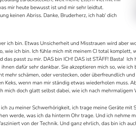
as mir heute bewusst ist und mir sehr leidtut.
ng keinen Abriss. Danke, Bruderherz, ich hab‘ dich
wer ich bin. Etwas Unsicherheit und Misstrauen wird aber w
o, wie ich bin. Ich fühle mich mit meinem CI total komplett
 und das passt zu mir. DAS bin ICH! DAS ist STÄFF! Basta! Ic
hnen dafür sehr dankbar. Sie akzeptieren mich so, wie ich 
cht mehr schämen, oder verstecken, oder überfreundlich und
en Keks, wenn man mir ständig etwas wiederholen muss. Abe
ich mich doch glatt selbst dabei, wie ich nach mehrmalige
ch zu meiner Schwerhörigkeit, ich trage meine Geräte mit St
n werde, was ich da hinterm Ohr trage. Und ich nehme mir 
fasziniert von der Technik. Und ganz ehrlich, das bin ich a