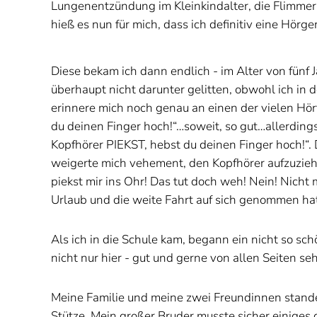
Lungenentzündung im Kleinkindalter, die Flimmerh
hieß es nun für mich, dass ich definitiv eine Hör
Diese bekam ich dann endlich - im Alter von fünf
überhaupt nicht darunter gelitten, obwohl ich in 
erinnere mich noch genau an einen der vielen Hör
du deinen Finger hoch!“…soweit, so gut…allerdings
Kopfhörer PIEKST, hebst du deinen Finger hoch!“. D
weigerte mich vehement, den Kopfhörer aufzuziehe
piekst mir ins Ohr! Das tut doch weh! Nein! Nicht 
Urlaub und die weite Fahrt auf sich genommen ha
Als ich in die Schule kam, begann ein nicht so sc
nicht nur hier - gut und gerne von allen Seiten seh
Meine Familie und meine zwei Freundinnen standen
Stütze. Mein großer Bruder musste sicher einiges 