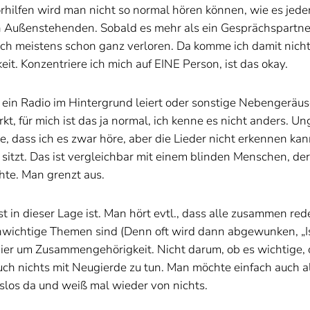
örhilfen wird man nicht so normal hören können, wie es jed
 Außenstehenden. Sobald es mehr als ein Gesprächspartner is
ch meistens schon ganz verloren. Da komme ich damit nicht 
t. Konzentriere ich mich auf EINE Person, ist das okay.
 ein Radio im Hintergrund leiert oder sonstige Nebengeräu
t, für mich ist das ja normal, ich kenne es nicht anders. Un
e, dass ich es zwar höre, aber die Lieder nicht erkennen kan
zt. Das ist vergleichbar mit einem blinden Menschen, der 
hte. Man grenzt aus.
in dieser Lage ist. Man hört evtl., dass alle zusammen red
wichtige Themen sind (Denn oft wird dann abgewunken, „Ist
 hier um Zusammengehörigkeit. Nicht darum, ob es wichtige
auch nichts mit Neugierde zu tun. Man möchte einfach auch 
slos da und weiß mal wieder von nichts.