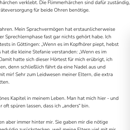
ärchen verklebt. Die Flimmerhärchen sind dafür zuständig, 
geräteversorgung für beide Ohren benötige.
 Jahren. Mein Sprachvermögen hat erstaunlicherweise
der Sprechlernphase fast gar nichts gehört habe. Ich
tests in Göttingen: „Wenn es im Kopfhörer piept, hebst
 hat die kleine Stefanie verstanden: „Wenn es im
amit hatte sich dieser Hörtest für mich erübrigt, ich
n, denn schließlich fährt da eine Nadel aus und
mit mir! Sehr zum Leidwesen meiner Eltern, die extra
tten.
hönes Kapitel in meinem Leben. Man hat mich hier - und
r oft spüren lassen, dass ich „anders“ bin.
 aber immer hinter mir. Sie gaben mir die nötige
geduldig zurückstecken, weil meine Eltern viel mit mir