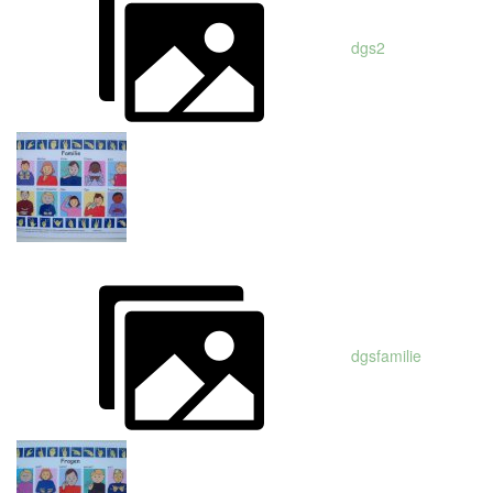
dgs2
dgsfamilie