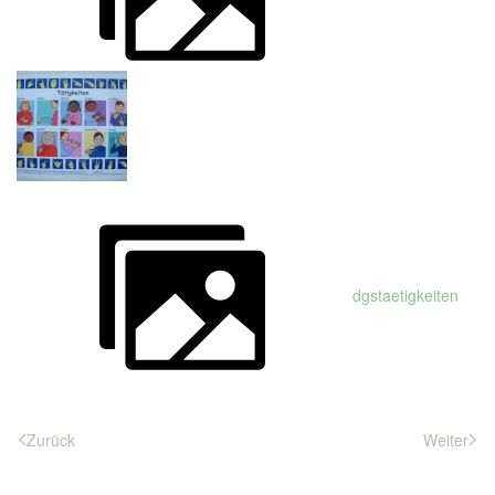
dgstaetigkeiten
Zurück
Weiter