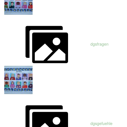
dgsfragen
dgsgefuehle