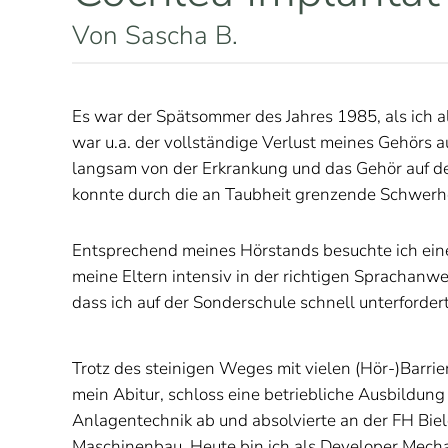
Von Sascha B.
Es war der Spätsommer des Jahres 1985, als ich a
war u.a. der vollständige Verlust meines Gehörs 
langsam von der Erkrankung und das Gehör auf der
konnte durch die an Taubheit grenzende Schwerhör
Entsprechend meines Hörstands besuchte ich einen
meine Eltern intensiv in der richtigen Sprachanw
dass ich auf der Sonderschule schnell unterforde
Trotz des steinigen Weges mit vielen (Hör-)Barri
mein Abitur, schloss eine betriebliche Ausbildu
Anlagentechnik ab und absolvierte an der FH Biel
Maschinenbau. Heute bin ich als Developer Mecha