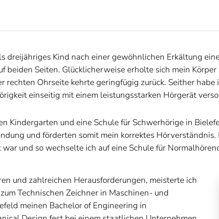
ls dreijähriges Kind nach einer gewöhnlichen Erkältung ein
auf beiden Seiten. Glücklicherweise erholte sich mein Kör
 rechten Ohrseite kehrte geringfügig zurück. Seither habe 
igkeit einseitig mit einem leistungsstarken Hörgerät vers
 Kindergarten und eine Schule für Schwerhörige in Bielefe
endung und förderten somit mein korrektes Hörverständnis. 
rt war und so wechselte ich auf eine Schule für Normalhören
eren und zahlreichen Herausforderungen, meisterte ich
ng zum Technischen Zeichner in Maschinen- und
efeld meinen Bachelor of Engineering in
nical Design fest bei einem staatlichen Unternehmen