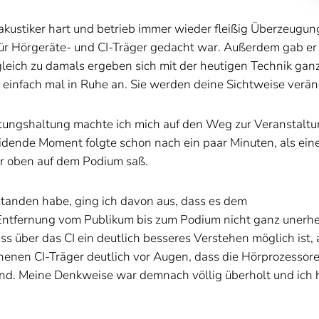
kustiker hart und betrieb immer wieder fleißig Überzeugung
e für Hörgeräte- und CI-Träger gedacht war. Außerdem gab e
rgleich zu damals ergeben sich mit der heutigen Technik ganz
 einfach mal in Ruhe an. Sie werden deine Sichtweise verän
tungshaltung machte ich mich auf den Weg zur Veranstaltun
dende Moment folgte schon nach ein paar Minuten, als eine
der oben auf dem Podium saß.
rstanden habe, ging ich davon aus, dass es dem
 Entfernung vom Publikum bis zum Podium nicht ganz unerh
ss über das CI ein deutlich besseres Verstehen möglich ist,
enenen CI-Träger deutlich vor Augen, dass die Hörprozessor
sind. Meine Denkweise war demnach völlig überholt und ich h