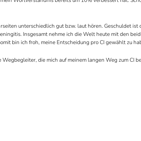
 mein Wortverständnis bereits um 10% verbessert hat. Scho
rseiten unterschiedlich gut bzw. laut hören. Geschuldet is
ingitis. Insgesamt nehme ich die Welt heute mit den beiden 
mit bin ich froh, meine Entscheidung pro CI gewählt zu hab
lle Wegbegleiter, die mich auf meinem langen Weg zum CI be