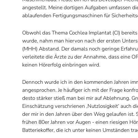
angestellt. Meine dortigen Aufgaben umfassen di
ablaufenden Fertigungsmaschinen für Sicherheit
Obwohl das Thema Cochlea Implantat (CI) bereits
wurde, nahm man hiervon nach der ersten Unter
(MHH) Abstand. Der damals noch geringe Erfahru
verleitete die Ärzte zu der Annahme, dass eine OP
keinen Hörerfolg einbringen wird.
Dennoch wurde ich in den kommenden Jahren imme
angesprochen. Je häufiger ich mit der Frage konfr
desto stärker stieß man bei mir auf Ablehnung. Gr
Einschätzung verschrienen ‚Nutzlosigkeit‘ auch di
der mir in den Jahren über den Weg gelaufen ist. S
frühen 80er Jahren vor Augen - einen riesigen H
Batteriekoffer, die ich unter keinen Umständen tr