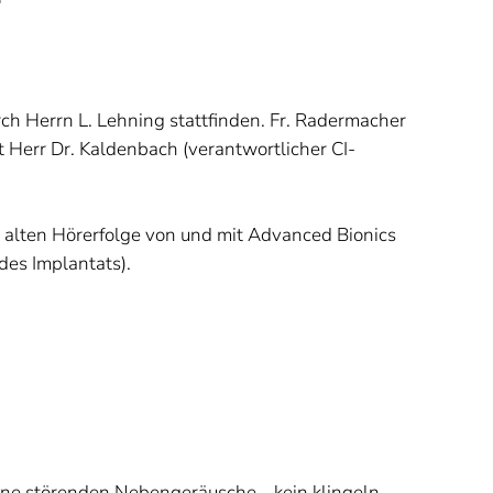
rch Herrn L. Lehning stattfinden. Fr. Radermacher
t Herr Dr. Kaldenbach (verantwortlicher CI-
e alten Hörerfolge von und mit Advanced Bionics
des Implantats).
eine störenden Nebengeräusche... kein klingeln,