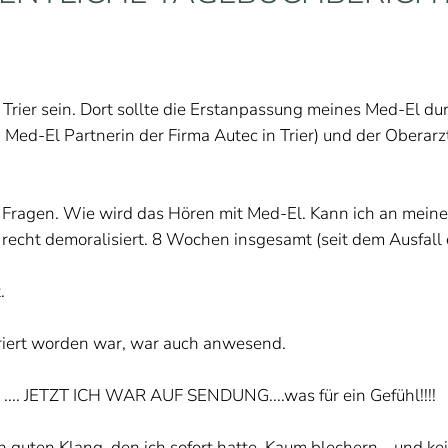
Trier sein. Dort sollte die Erstanpassung meines Med-El du
Med-El Partnerin der Firma Autec in Trier) und der Oberarz
00 Fragen. Wie wird das Hören mit Med-El. Kann ich an mein
recht demoralisiert. 8 Wochen insgesamt (seit dem Ausfall 
.
periert worden war, war auch anwesend.
 .... JETZT ICH WAR AUF SENDUNG....was für ein Gefühl!!!!
n guten Klang, den ich sofort hatte. Kaum blechern... und k